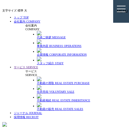
togg
文字サイズ
標準
大
MENU
navi
トップ
TOP
会社案内
COMPANY
会社案内
COMPANY
代表ご挨拶
MESSAGE
事業内容
BUSINESS OPERATIONS
企業情報
CORPORATE INFORMATION
スタッフ紹介
STAFF
サービス
SERVICE
サービス
SERVICE
不動産の買取
REAL ESTATE PURCHASE
任意売却
VOLUNTARY SALE
不動産相続
REAL ESTATE INHERITANCE
不動産の販売
REAL ESTATE SALES
ジャーナル
JOURNAL
採用情報
RECRUIT