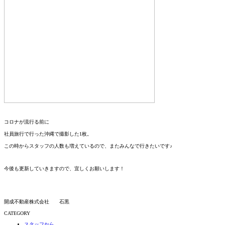
コロナが流行る前に
社員旅行で行った沖縄で撮影した1枚。
この時からスタッフの人数も増えているので、またみんなで行きたいです♪
今後も更新していきますので、宜しくお願いします！
開成不動産株式会社 石黒
CATEGORY
スタッフから