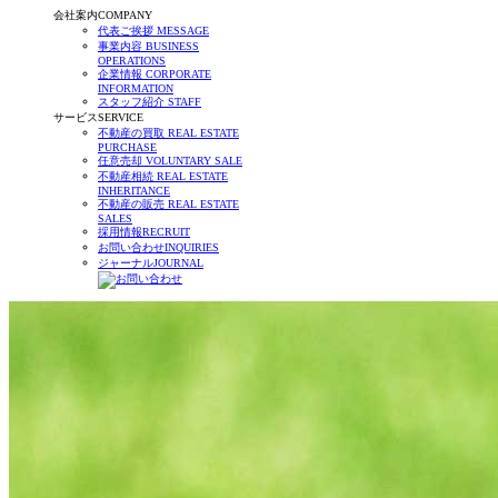
会社案内
COMPANY
代表ご挨拶
MESSAGE
事業内容
BUSINESS
OPERATIONS
企業情報
CORPORATE
INFORMATION
スタッフ紹介
STAFF
サービス
SERVICE
不動産の買取
REAL ESTATE
PURCHASE
任意売却
VOLUNTARY SALE
不動産相続
REAL ESTATE
INHERITANCE
不動産の販売
REAL ESTATE
SALES
採用情報
RECRUIT
お問い合わせ
INQUIRIES
ジャーナル
JOURNAL