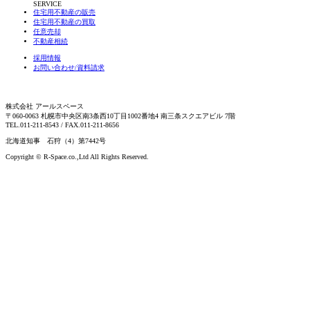
SERVICE
住宅用不動産の販売
住宅用不動産の買取
任意売却
不動産相続
採用情報
お問い合わせ/資料請求
株式会社 アールスペース
〒060-0063 札幌市中央区南3条西10丁目1002番地4 南三条スクエアビル 7階
TEL.011-211-8543 / FAX.011-211-8656
北海道知事 石狩（4）第7442号
Copyright © R-Space.co.,Ltd All Rights Reserved.