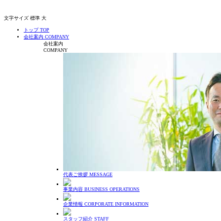
文字サイズ
標準
大
トップ
TOP
会社案内
COMPANY
会社案内
COMPANY
代表ご挨拶
MESSAGE
事業内容
BUSINESS OPERATIONS
企業情報
CORPORATE INFORMATION
スタッフ紹介
STAFF