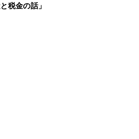
産と税金の話」
。