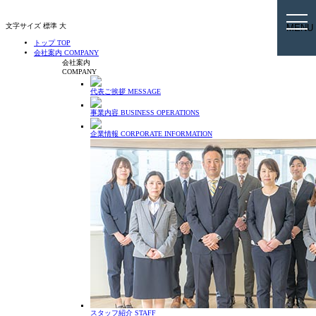
togg
文字サイズ
標準
大
MENU
navi
トップ
TOP
会社案内
COMPANY
会社案内
COMPANY
代表ご挨拶
MESSAGE
事業内容
BUSINESS OPERATIONS
企業情報
CORPORATE INFORMATION
スタッフ紹介
STAFF