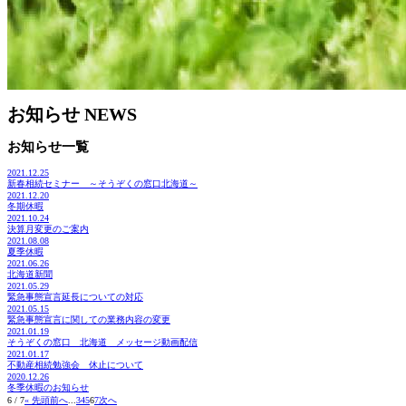
お知らせ
NEWS
お知らせ一覧
2021.12.25
新春相続セミナー ～そうぞくの窓口北海道～
2021.12.20
冬期休暇
2021.10.24
決算月変更のご案内
2021.08.08
夏季休暇
2021.06.26
北海道新聞
2021.05.29
緊急事態宣言延長についての対応
2021.05.15
緊急事態宣言に関しての業務内容の変更
2021.01.19
そうぞくの窓口 北海道 メッセージ動画配信
2021.01.17
不動産相続勉強会 休止について
2020.12.26
冬季休暇のお知らせ
6 / 7
« 先頭
前へ
...
3
4
5
6
7
次へ