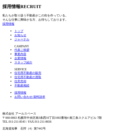
採用情報
RECRUIT
私たちが取り扱う不動産がこの街を作っている。
そんな仕事に興味がる方、お待ちしております。
採用情報
トップ
お知らせ
ジャーナル
CAMPANY
代表ご挨拶
事業内容
企業情報
スタッフ紹介
SERVICE
住宅用不動産の販売
住宅用不動産の買取
任意売却
不動産相続
採用情報
お問い合わせ/資料請求
株式会社 アールスペース
〒060-0063 札幌市中央区南3条西10丁目1002番地4 南三条スクエアビル 7階
TEL.011-211-8543 / FAX.011-211-8656
北海道知事 石狩（4）第7442号